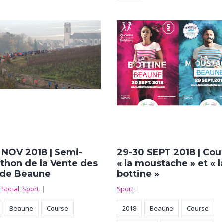
7 NOV 2018 | Semi-
29-30 SEPT 2018 | Cou
thon de la Vente des
« la moustache » et « l
 de Beaune
bottine »
,
Social
,
Sport
|
Sport
|
Beaune
Course
2018
Beaune
Course