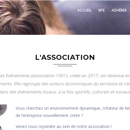
ACCUEIL
BPE
ADHÉRER
L'ASSOCIATION
es Evènements (association 1901), créée en 2017, est devenue 
ents. Elle regroupe des acteurs économiques du territoire et s'e
dans des évènements locaux, à la fois sportifs, culturels et sociaux
Vous cherchez un environnement dynamique, créateur de liens
de l’entreprise nouvellement créée ?
Venez nous rejoindre au sein de notre association !