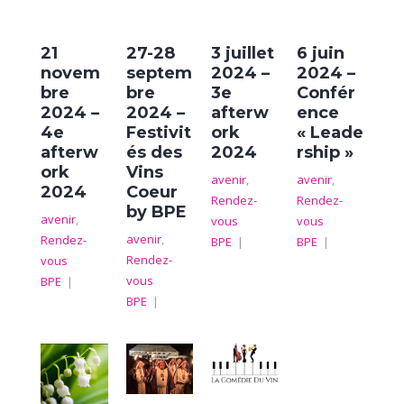
21
27-28
3 juillet
6 juin
novem
septem
2024 –
2024 –
bre
bre
3e
Confér
2024 –
2024 –
afterw
ence
4e
Festivit
ork
« Leade
afterw
és des
2024
rship »
ork
Vins
avenir
,
avenir
,
2024
Coeur
Rendez-
Rendez-
by BPE
avenir
,
vous
vous
avenir
,
Rendez-
BPE
|
BPE
|
Rendez-
vous
vous
BPE
|
BPE
|