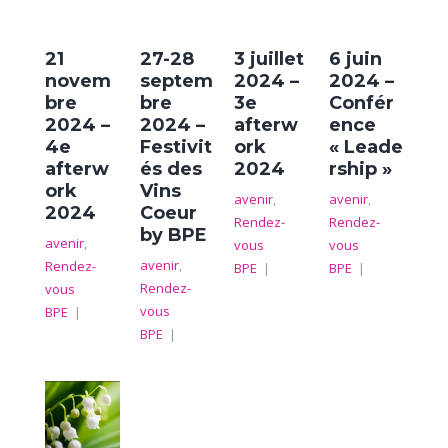
21
27-28
3 juillet
6 juin
novem
septem
2024 –
2024 –
bre
bre
3e
Confér
2024 –
2024 –
afterw
ence
4e
Festivit
ork
« Leade
afterw
és des
2024
rship »
ork
Vins
avenir
,
avenir
,
2024
Coeur
Rendez-
Rendez-
by BPE
avenir
,
vous
vous
avenir
,
Rendez-
BPE
|
BPE
|
Rendez-
vous
vous
BPE
|
BPE
|