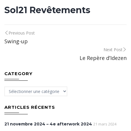
Sol21 Revêtements
Post
Previous Post
Swing-up
navigation
Next Post
Le Repère d’Idezen
CATEGORY
Category
ARTICLES RÉCENTS
21 novembre 2024 – 4e afterwork 2024
21 mars 2024