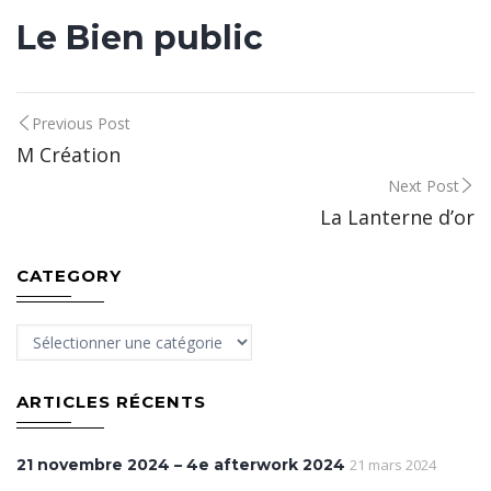
Le Bien public
Post
Previous Post
M Création
navigation
Next Post
La Lanterne d’or
CATEGORY
Category
ARTICLES RÉCENTS
21 novembre 2024 – 4e afterwork 2024
21 mars 2024