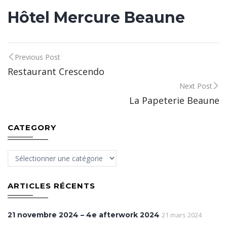
Hôtel Mercure Beaune
Post
Previous Post
Restaurant Crescendo
navigation
Next Post
La Papeterie Beaune
CATEGORY
Category
ARTICLES RÉCENTS
21 novembre 2024 – 4e afterwork 2024
21 mars 2024