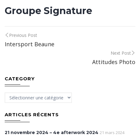
Groupe Signature
Post
Previous Post
Intersport Beaune
navigation
Next Post
Attitudes Photo
CATEGORY
Category
ARTICLES RÉCENTS
21 novembre 2024 – 4e afterwork 2024
21 mars 2024