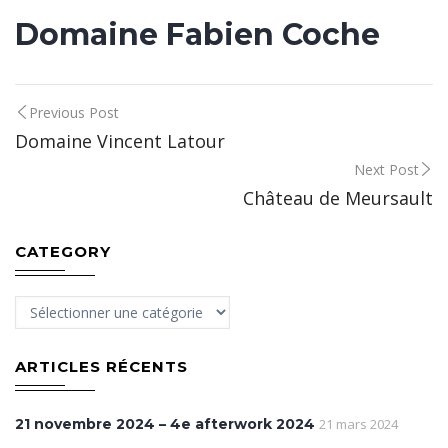
Domaine Fabien Coche
Post
Previous Post
Domaine Vincent Latour
navigation
Next Post
Château de Meursault
CATEGORY
Category
ARTICLES RÉCENTS
21 novembre 2024 – 4e afterwork 2024
21 mars 2024