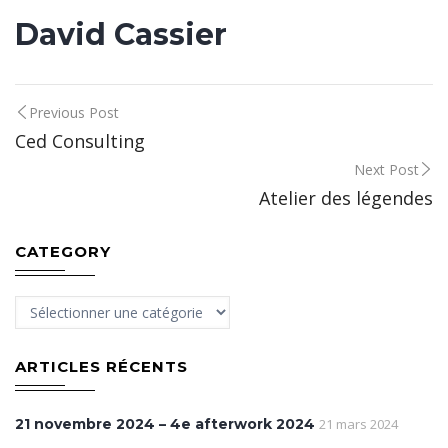
David Cassier
Post
Previous Post
Ced Consulting
navigation
Next Post
Atelier des légendes
CATEGORY
Category
ARTICLES RÉCENTS
21 novembre 2024 – 4e afterwork 2024
21 mars 2024