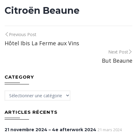
Citroën Beaune
Post
Previous Post
Hôtel Ibis La Ferme aux Vins
navigation
Next Post
But Beaune
CATEGORY
Category
ARTICLES RÉCENTS
21 novembre 2024 – 4e afterwork 2024
21 mars 2024