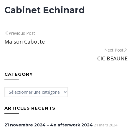
Cabinet Echinard
Post
Previous Post
Maison Cabotte
navigation
Next Post
CIC BEAUNE
CATEGORY
Category
ARTICLES RÉCENTS
21 novembre 2024 – 4e afterwork 2024
21 mars 2024