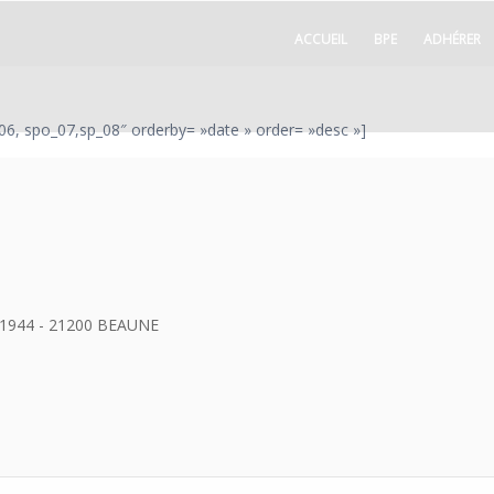
ACCUEIL
BPE
ADHÉRER
_06, spo_07,sp_08″ orderby= »date » order= »desc »]
e 1944 - 21200 BEAUNE